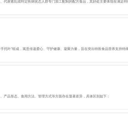
碍、代谢紊乱或特定疾病状态人群专门加工配制的配方食品，其好处主要体现在满足特
两片手托叶”组成，寓意传递爱心、守护健康、凝聚力量，旨在突出特医食品营养支持特
料、产品形态、食用方法、管理方式等方面存在显著差异，具体区别如下：