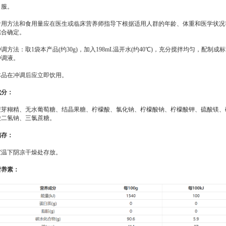
口服。
食用方法和食用量应在医生或临床营养师指导下根据适用人群的年龄、体重和医学状况
综合确定。
调方法：取1袋本产品(约30g)，加入198mL温开水(约40℃)，充分搅拌均匀，配制成
冲调液。
本品在冲调后应立即饮用。
成分：
麦芽糊精、无水葡萄糖、结晶果糖、柠檬酸、氯化钠、柠檬酸钠、柠檬酸钾、硫酸镁、
酸二氢钠、三氯蔗糖。
储存：
室温下阴凉干燥处存放。
营养素：