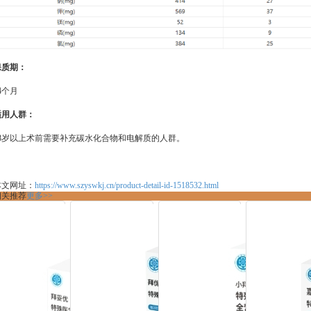
保质期：
4个月
适用人群：
18岁以上术前需要补充碳水化合物和电解质的人群。
本文网址：
https://www.szyswkj.cn/product-detail-id-1518532.html
相关推荐
更多>>