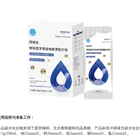
使用说明与准备工作：
本品碳水化合物来源于麦芽糊精、无水葡萄糖和结晶果糖。产品标准冲调液含碳水化合
2.5g/100mL、钠25mmol/L、钾20mmol/L、镁3mmol/L、磷6mmol/L、氯15mmol/L。