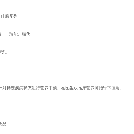
、佳膳系列
瑞）：瑞能、瑞代
蓓等。
针对特定疾病状态进行营养干预。在医生或临床营养师指导下使用。
食品